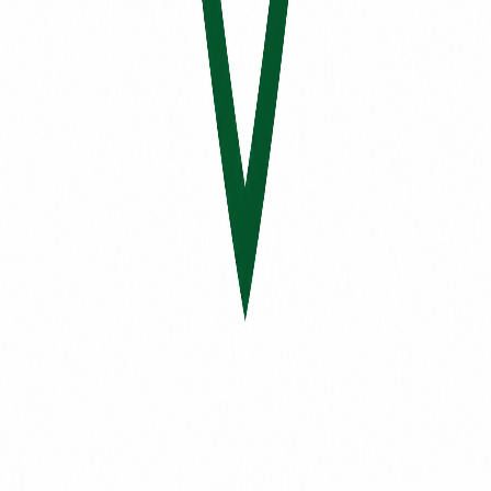
Commentaires
Sois la première personne à laisser un commentaire.
Connecte-toi pour laisser un commentaire.
Se connecter
registre
micro
.
Le registre des microbrasseries du Québec.
Accueil
Microbrasseries
Détenteurs
Carte
Contact
© 2026 registremicro.