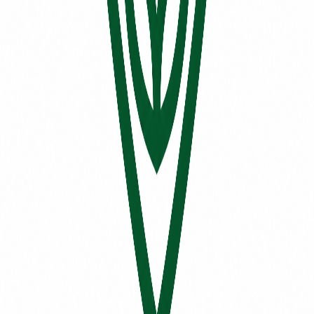
GMODELO CANADA INC.
Type
Entrepôt de bière
Numéro d'entreprise (NEQ)
1169651446
Catégories
BIER
Publicité
Localisation
1 microbrasserie affichée.
Chargement de la carte…
registre
micro
.